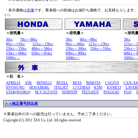
・表示価格は
定価
です。業者様への卸値はお値打ち価格で、お見積もりします。
い）
＜排気量＞
＜排気量＞
＜排気
50cc
70cc～80cc
50cc
60cc～80cc
50cc
90cc～110cc
125cc～230cc
90cc～100cc
125cc～230cc
125cc～2
250cc～350cc
400cc～500cc
250cc～300cc
350cc～550cc
250cc～3
550cc～600cc
650cc～954cc
600cc～900cc
600cc～9
1000cc～
1000cc～
1000cc～
＜社 名＞
APRILIA
ATK
BENELLI
BUELL
BETA
BIMOTA
CAGIVA
CAN-A
HYOSUNG
HOSABERG
ITALJET
J.J COBAS
KTM
KYMCO
LAVER
STAR(MAIKO)
M.V.AGUSTA
NORTON
PEUGEOT
PIAGGIO
PGO
＞＞純正番号対比表
※業者以外の方への販売は行っていません。予めご了承ください。
Copyright (C) 2011 TAS Co.,Ltd. All rights reserved.